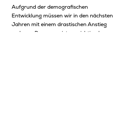
Aufgrund der demografischen
Entwicklung müssen wir in den nächsten
Jahren mit einem drastischen Anstieg
rechnen. Deswegen ist es wichtig, das
Thema Demenz und die Bedürfnisse der
Erkrankten sowie ihrer Angehörigen in die
Mitte der Gesellschaft zu rücken. Die
Wanderausstellung ist ein Projekt der
Bayerischen Demenzstrategie. Zentrales
Element der Ausstellung ist ein
überdimensionales Regal in Kopfform. In
den einzelnen Regalfächern werden
verschiedene Aspekte des Themas
Demenz beleuchtet (unter anderem
Formen, Relevanz und Hilfsangebote).