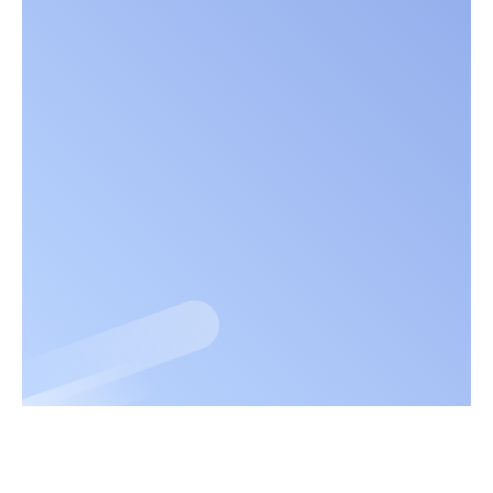
Schule
Team
Ausbildung
Pflegefachmann/-frau/-person
Pflegefachhelfer/-in
Bewerbung